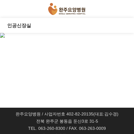
인공신장실
완주요양병원 / 사업자번호 402-82-20135(대표:김수경)
전북 완주군 봉동읍 둔산3로 31-5
TEL. 063-260-8300 / FAX. 063-263-0009